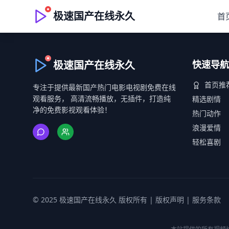
极速国产在线永久
首
极速国产在线永久
快速导航
首页推
专注于提供最新国产热门电影电视剧免费在线
观看服务， 高清流畅播放，无插件，打造纯
精选剧情
净的免费影视观看体验！
热门动作
浪漫爱情
轻松喜剧
© 2025 极速国产在线永久 版权所有 |
版权声明
|
服务条款