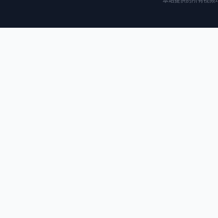
本站提供的所有视频